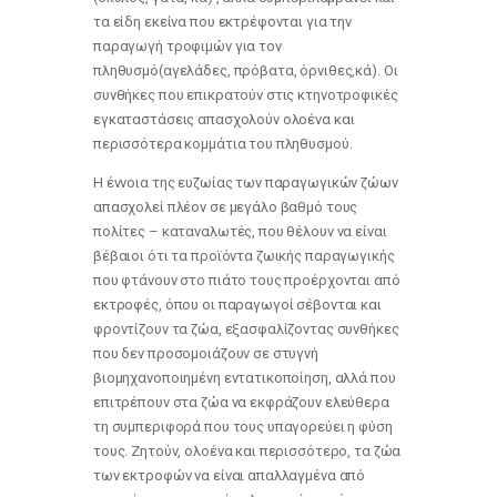
τα είδη εκείνα που εκτρέφονται για την
παραγωγή τροφιμών για τον
πληθυσμό(αγελάδες, πρόβατα, όρνιθες,κά). Οι
συνθήκες που επικρατούν στις κτηνοτροφικές
εγκαταστάσεις απασχολούν ολοένα και
περισσότερα κομμάτια του πληθυσμού.
Η έννοια της ευζωίας των παραγωγικών ζώων
απασχολεί πλέον σε μεγάλο βαθμό τους
πολίτες – καταναλωτές, που θέλουν να είναι
βέβαιοι ότι τα προϊόντα ζωικής παραγωγικής
που φτάνουν στο πιάτο τους προέρχονται από
εκτροφές, όπου οι παραγωγοί σέβονται και
φροντίζουν τα ζώα, εξασφαλίζοντας συνθήκες
που δεν προσομοιάζουν σε στυγνή
βιομηχανοποιημένη εντατικοποίηση, αλλά που
επιτρέπουν στα ζώα να εκφράζουν ελεύθερα
τη συμπεριφορά που τους υπαγορεύει η φύση
τους. Ζητούν, ολοένα και περισσότερο, τα ζώα
των εκτροφών να είναι απαλλαγμένα από