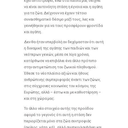
έχει αντιστραφεί, ενώ στα παιδιά μας δείχνει
να είναι αυτονόητη στάση η έγνοια και η αγάπη
για τα ζώα. Δείχνουν να έχουν τέτοιο
συναισθηματικό δέσιμο μαζί τους, λες και
γεννήθηκαν για να τους προσφέρουν φροντίδα
και αγάπη.
Δεν θα ήταν υπερβολή αν δεχόμασταν ότι αυτή
η δυναμική της αγάπης των παιδιών και των
νεότερων γενιών, μέσα σε λίγα χρόνια,
κατόρθωσε να επιβάλει ένα άλλο πρότυπο
στην αντιμετώπιση του ζωικού πληθυσμού.
Έθεσε το νέο πλαίσιο αξιών και ήθους
ανθρώπινης συμπεριφοράς έναντι των ζώων,
στις σύγχρονες κοινωνίες του κόσμου, της
Ευρώπης, αλλά – έστω και με καθυστέρηση –
και στη χώρα μας.
Το άλλο νέο στοιχείο αυτής της προόδου
αφορά το γεγονός ότι αυτή η στάση δεν
περιορίζεται μόνο στα ζώα συντροφιάς
(σκύλος, γάτα, κά) , αλλά συμπεριλαμβάνει και