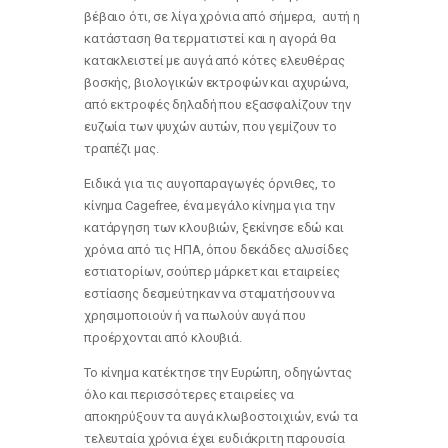
βέβαιο ότι, σε λίγα χρόνια από σήμερα, αυτή η
κατάσταση θα τερματιστεί και η αγορά θα
κατακλειστεί με αυγά από κότες ελευθέρας
βοσκής, βιολογικών εκτροφών και αχυρώνα,
από εκτροφές δηλαδή που εξασφαλίζουν την
ευζωία των ψυχών αυτών, που γεμίζουν το
τραπέζι μας.
Ειδικά για τις αυγοπαραγωγές όρνιθες, το
κίνημα Cagefree, ένα μεγάλο κίνημα για την
κατάργηση των κλουβιών, ξεκίνησε εδώ και
χρόνια από τις ΗΠΑ, όπου δεκάδες αλυσίδες
εστιατορίων, σούπερ μάρκετ και εταιρείες
εστίασης δεσμεύτηκαν να σταματήσουν να
χρησιμοποιούν ή να πωλούν αυγά που
προέρχονται από κλουβιά.
Το κίνημα κατέκτησε την Ευρώπη, οδηγώντας
όλο και περισσότερες εταιρείες να
αποκηρύξουν τα αυγά κλωβοστοιχιών, ενώ τα
τελευταία χρόνια έχει ευδιάκριτη παρουσία