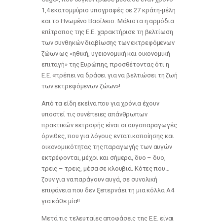
1,4 εκατομμύριο υπογραφές σε 27 κράτη-μέλη
και το Ηνωμένο Βασίλειο. Μάλιστα η αρμόδια
επίτροπος της Ε.Ε. χαρακτήρισε τη βελτίωση
των συνθηκών διαβίωσης των εκτρεφόμενων
ζώων ως «ηθική, υγειονομική και οικονομική
επιταγή» της Ευρώπης, προσθέτοντας ότι η
Ε.Ε. «πρέπει να δράσει για να βελτιώσει τη ζωή
των εκτρεφόμενων ζώων»!
Από τα είδη εκείνα που για χρόνια έχουν
υποστεί τις συνέπειες απάνθρωπων
πρακτικών εκτροφής είναι οι αυγοπαραγωγές
όρνιθες, που για λόγους εντατικοποίησης και
οικονομικότητας της παραγωγής των αυγών
εκτρέφονται, μέχρι και σήμερα, δυο – δυο,
τρεις – τρεις, μέσα σε κλουβιά. Κότες που…
ζουν για να παράγουν αυγά, σε συνολική
επιφάνεια που δεν ξεπερνάει τη μια κόλλα Α4
για κάθε μία!!
Μετά τις τελευταίες αποφάσεις της Ε.Ε. είναι