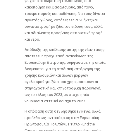
ψυχική και σωματική ταλαιπωρία, από
κακοποίηση και βασανισμούς, από πόνο,
τραυματισμούς και ασθένειες. Να τους δίνεται
αρκετός χώρος, κατάλληλες συνθήκες και
συναναστροφή με ζώα του είδους τους, αλλά
και αδιάλειπτη πρόσβαση σε ποιοτική τροφή
και νερό.
Απόδειξη της επέλασης αυτής της νέας τάσης
αποτελεί η προχθεσινή ανακοίνωση της
Ευρωπαϊκής Επιτροπής, σύμφωνα με την οποία
δεσμεύεται για τη σταδιακή κατάργηση της
χρήσης κλουβιών και άλλων μορφών
εγκλεισμού για ζώα που χρησιμοποιούνται
στην αγροτική και κτηνοτροφική παραγωγή,
ως το τέλος του 2023, με στόχο η νέα
νομοθεσία να τεθεί εν ισχύ το 2027.
Η απόφαση αυτή δεν λήφθηκε εν κενώ, αλλά
προήλθε ως ανταπόκριση στην Ευρωπαϊκή
Πρωτοβουλία Πολιτών με τίτλο «End the
Cage», που συγκέντρωσε μέσα σε έναν χρόνο