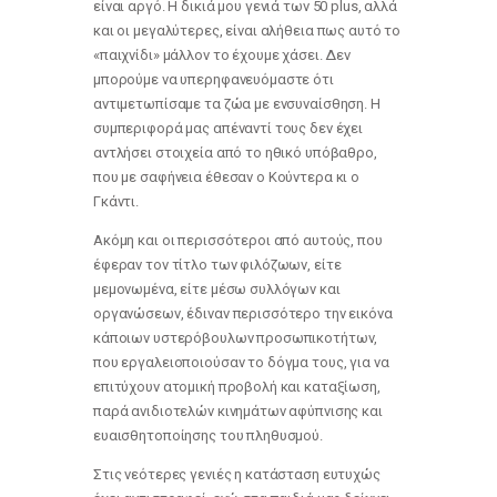
είναι αργό. Η δικιά μου γενιά των 50 plus, αλλά
και οι μεγαλύτερες, είναι αλήθεια πως αυτό το
«παιχνίδι» μάλλον το έχουμε χάσει. Δεν
μπορούμε να υπερηφανευόμαστε ότι
αντιμετωπίσαμε τα ζώα με ενσυναίσθηση. Η
συμπεριφορά μας απέναντί τους δεν έχει
αντλήσει στοιχεία από το ηθικό υπόβαθρο,
που με σαφήνεια έθεσαν ο Κούντερα κι ο
Γκάντι.
Ακόμη και οι περισσότεροι από αυτούς, που
έφεραν τον τίτλο των φιλόζωων, είτε
μεμονωμένα, είτε μέσω συλλόγων και
οργανώσεων, έδιναν περισσότερο την εικόνα
κάποιων υστερόβουλων προσωπικοτήτων,
που εργαλειοποιούσαν το δόγμα τους, για να
επιτύχουν ατομική προβολή και καταξίωση,
παρά ανιδιοτελών κινημάτων αφύπνισης και
ευαισθητοποίησης του πληθυσμού.
Στις νεότερες γενιές η κατάσταση ευτυχώς