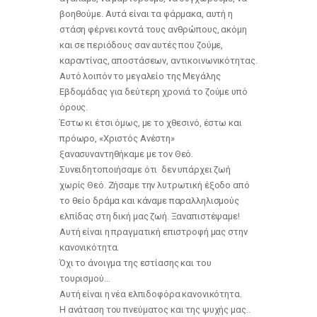
βοηθούμε. Αυτά είναι τα φάρμακα, αυτή η
στάση φέρνει κοντά τους ανθρώπους, ακόμη
και σε περιόδους σαν αυτές που ζούμε,
καραντίνας, αποστάσεων, αντικοινωνικότητας.
Αυτό λοιπόν το μεγαλείο της Μεγάλης
Εβδομάδας για δεύτερη χρονιά το ζούμε υπό
όρους.
Έστω κι έτσι όμως, με το χθεσινό, έστω και
πρόωρο, «Χριστός Ανέστη»
ξανασυναντηθήκαμε με τον Θεό.
Συνειδητοποιήσαμε ότι δεν υπάρχει ζωή
χωρίς Θεό. Ζήσαμε την λυτρωτική έξοδο από
το θείο δράμα και κάναμε παραλληλισμούς
ελπίδας στη δική μας ζωή. Ξαναπιστέψαμε!
Αυτή είναι η πραγματική επιστροφή μας στην
κανονικότητα.
Όχι το άνοιγμα της εστίασης και του
τουρισμού…
Αυτή είναι η νέα ελπιδοφόρα κανονικότητα.
Η ανάταση του πνεύματος και της ψυχής μας..