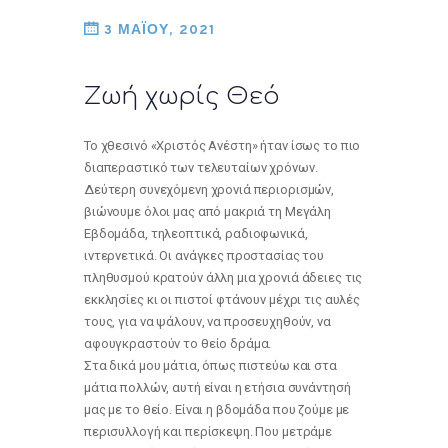
3 ΜΑΪΟΥ, 2021
Ζωή χωρίς Θεό
Το χθεσινό «Χριστός Ανέστη» ήταν ίσως το πιο
διαπεραστικό των τελευταίων χρόνων.
Δεύτερη συνεχόμενη χρονιά περιορισμών,
βιώνουμε όλοι μας από μακριά τη Μεγάλη
Εβδομάδα, τηλεοπτικά, ραδιοφωνικά,
ιντερνετικά. Οι ανάγκες προστασίας του
πληθυσμού κρατούν άλλη μια χρονιά άδειες τις
εκκλησίες κι οι πιστοί φτάνουν μέχρι τις αυλές
τους, για να ψάλουν, να προσευχηθούν, να
αφουγκραστούν το θείο δράμα.
Στα δικά μου μάτια, όπως πιστεύω και στα
μάτια πολλών, αυτή είναι η ετήσια συνάντησή
μας με το θείο. Είναι η βδομάδα που ζούμε με
περισυλλογή και περίσκεψη. Που μετράμε