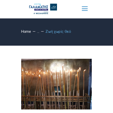
Home
...
Ζωή χωρίς Θεό