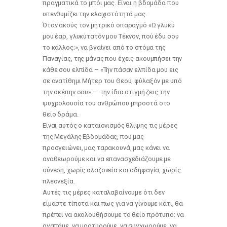
πραγματικά το μπόι μας. Είναι η βδομάδα που
υπενθυμίζει την ελαχιστότητά μας.
Όταν ακούς τον μητρικό σπαραγμό «Ω γλυκύ
μου έαρ, γλυκύτατόν μου Τέκνον, πού έδυ σου
το κάλλος;», να βγαίνει από το στόμα της
Παναγίας, της μάνας που έχεις ακουμπήσει την
κάθε σου ελπίδα – «Την πάσαν ελπίδα μου εις
σε ανατίθημι Μήτερ του Θεού, φύλαξόν με υπό
την σκέπην σου» – την ίδια στιγμή ζεις την
ψυχρολουσία του ανθρώπου μπροστά στο
θείο δράμα.
Είναι αυτός ο καταιονισμός θλίψης τις μέρες
της Μεγάλης Εβδομάδας, που μας
προσγειώνει, μας ταρακουνά, μας κάνει να
αναθεωρούμε και να επανασχεδιάζουμε με
σύνεση, χωρίς αλαζονεία και αδηφαγία, χωρίς
πλεονεξία.
Αυτές τις μέρες καταλαβαίνουμε ότι δεν
είμαστε τίποτα και πως για να γίνουμε κάτι, θα
πρέπει να ακολουθήσουμε το θείο πρότυπο: να
αγαπάμε, να μαρτυρούμε, να συγχωρούμε, να